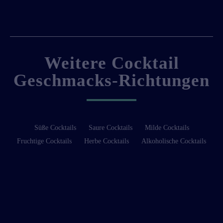
Weitere Cocktail
Geschmacks-Richtungen
Süße Cocktails
Saure Cocktails
Milde Cocktails
Fruchtige Cocktails
Herbe Cocktails
Alkoholische Cocktails