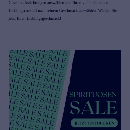
Geschmacksrichtungen auswählen und Ihren vielleicht neuen
Lieblingscocktail nach seinem Geschmack auswählen. Wählen Sie
jetzt Ihren Lieblingsgeschmack!