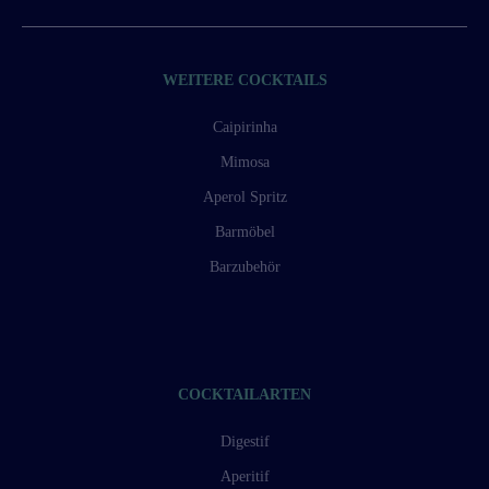
WEITERE COCKTAILS
Caipirinha
Mimosa
Aperol Spritz
Barmöbel
Barzubehör
COCKTAILARTEN
Digestif
Aperitif