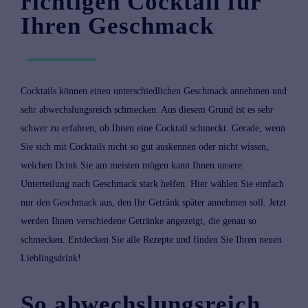
richtigen Cocktail für
Ihren Geschmack
Cocktails können einen unterschiedlichen Geschmack annehmen und
sehr abwechslungsreich schmecken. Aus diesem Grund ist es sehr
schwer zu erfahren, ob Ihnen eine Cocktail schmeckt. Gerade, wenn
Sie sich mit Cocktails nicht so gut auskennen oder nicht wissen,
welchen Drink Sie am meisten mögen kann Ihnen unsere
Unterteilung nach Geschmack stark helfen. Hier wählen Sie einfach
nur den Geschmack aus, den Ihr Getränk später annehmen soll. Jetzt
werden Ihnen verschiedene Getränke angezeigt, die genau so
schmecken. Entdecken Sie alle Rezepte und finden Sie Ihren neuen
Lieblingsdrink!
So abwechslungsreich