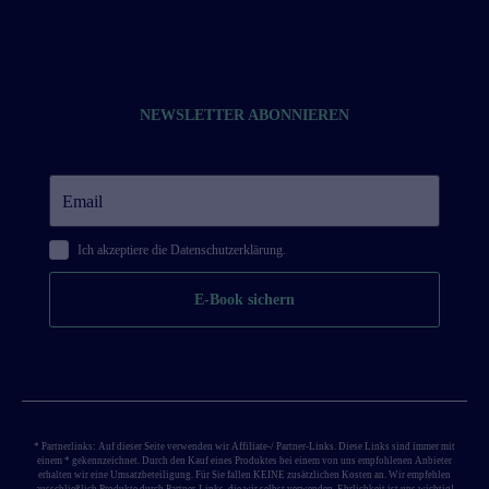
NEWSLETTER ABONNIEREN
Ich akzeptiere die
Datenschutzerklärung.
E-Book sichern
* Partnerlinks: Auf dieser Seite verwenden wir Affiliate-/ Partner-Links. Diese Links sind immer mit
einem * gekennzeichnet. Durch den Kauf eines Produktes bei einem von uns empfohlenen Anbieter
erhalten wir eine Umsatzbeteiligung. Für Sie fallen KEINE zusätzlichen Kosten an. Wir empfehlen
ausschließlich Produkte durch Partner-Links, die wir selbst verwenden. Ehrlichkeit ist uns wichtig!