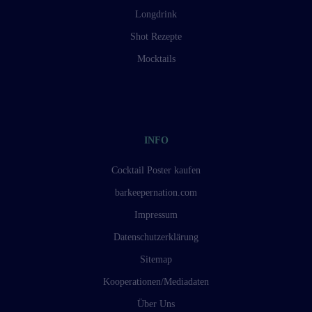
Longdrink
Shot Rezepte
Mocktails
INFO
Cocktail Poster kaufen
barkeepernation.com
Impressum
Datenschutzerklärung
Sitemap
Kooperationen/Mediadaten
Über Uns