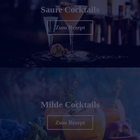
Saure Cocktails
Zum Rezept
Milde Cocktails
Zum Rezept