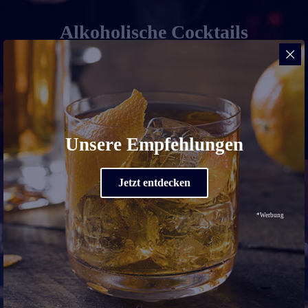
Alkoholische Cocktails
Zum Rezept
Unsere Empfehlungen
Jetzt entdecken
*Werbung
Herbe Cocktails
Zum Rezept