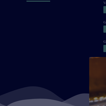
V
G
G