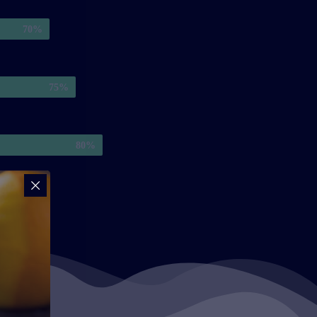
70
%
75
%
80
%