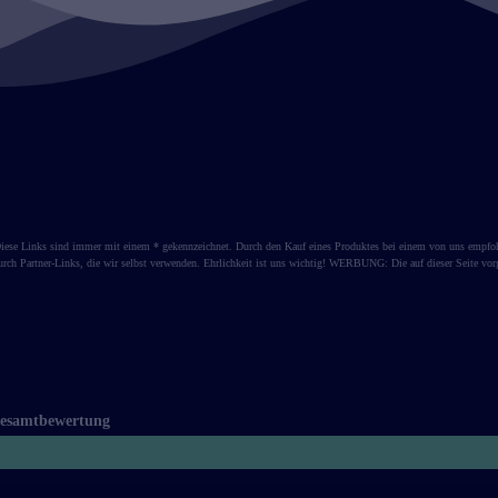
s. Diese Links sind immer mit einem * gekennzeichnet. Durch den Kauf eines Produktes bei einem von uns empfoh
rch Partner-Links, die wir selbst verwenden. Ehrlichkeit ist uns wichtig! WERBUNG: Die auf dieser Seite vor
esamtbewertung