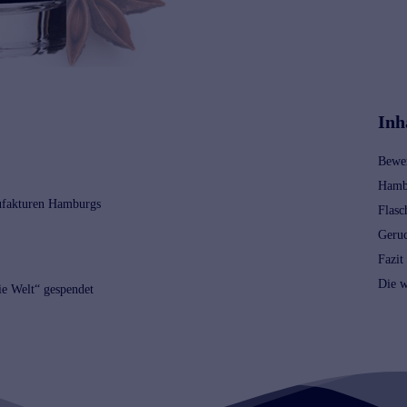
Inh
Bewe
Hamb
nufakturen Hamburgs
Flasc
Geru
Fazit
Die w
ie Welt“ gespendet