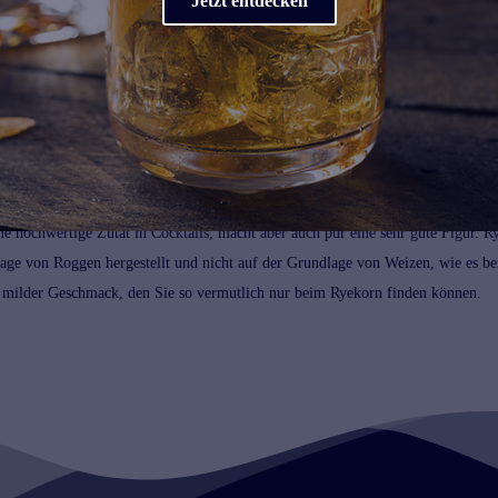
Jetzt entdecken
us Hamburg. In einer der ältesten Spirituosenmanufakturen Hamburgs wird di
ine hochwertige Zutat in
Cocktails
, macht aber auch pur eine sehr gute Figur. R
age von Roggen hergestellt und nicht auf der Grundlage von Weizen, wie es bei
so milder Geschmack, den Sie so vermutlich nur beim Ryekorn finden können.