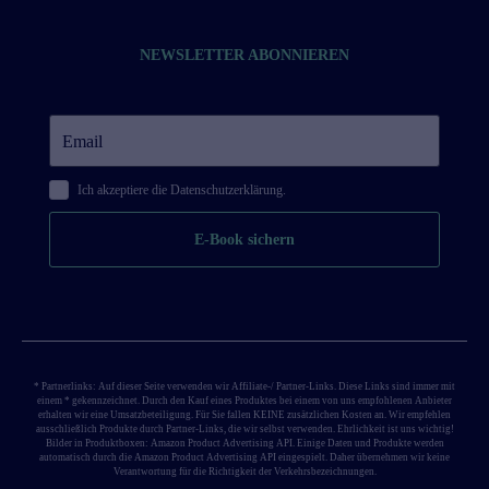
NEWSLETTER ABONNIEREN
Ich akzeptiere die
Datenschutzerklärung.
E-Book sichern
* Partnerlinks: Auf dieser Seite verwenden wir Affiliate-/ Partner-Links. Diese Links sind immer mit
einem * gekennzeichnet. Durch den Kauf eines Produktes bei einem von uns empfohlenen Anbieter
erhalten wir eine Umsatzbeteiligung. Für Sie fallen KEINE zusätzlichen Kosten an. Wir empfehlen
ausschließlich Produkte durch Partner-Links, die wir selbst verwenden. Ehrlichkeit ist uns wichtig!
Bilder in Produktboxen: Amazon Product Advertising API. Einige Daten und Produkte werden
automatisch durch die Amazon Product Advertising API eingespielt. Daher übernehmen wir keine
Verantwortung für die Richtigkeit der Verkehrsbezeichnungen.