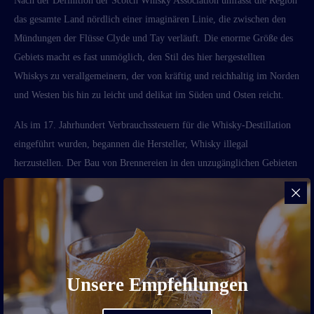
Nach der Definition der Scotch Whisky Association umfasst die Region
das gesamte Land nördlich einer imaginären Linie, die zwischen den
Mündungen der Flüsse Clyde und Tay verläuft. Die enorme Größe des
Gebiets macht es fast unmöglich, den Stil des hier hergestellten
Whiskys zu verallgemeinern, der von kräftig und reichhaltig im Norden
und Westen bis hin zu leicht und delikat im Süden und Osten reicht.
Als im 17. Jahrhundert Verbrauchssteuern für die Whisky-Destillation
eingeführt wurden, begannen die Hersteller, Whisky illegal
herzustellen. Der Bau von Brennereien in den unzugänglichen Gebieten
der Highlands erleichterte die Verschleierung vor den Behörden und
machte die Region bekannt und beliebt bei Schmugglern. Das weiche
und mineralhaltige Wasser trägt ebenfalls dazu bei, dass sich die
Highlands zu einer der wichtigsten Whisky-Regionen des Landes
entwickelt haben.
Unsere Empfehlungen