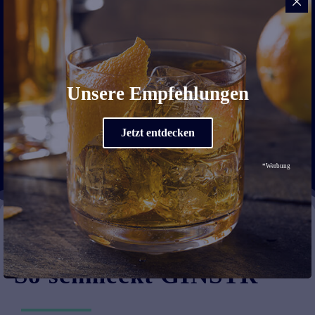
Ein wirklich sehr intensives und komplexes Aroma. Nach einigen
Sekunden stellt sich vor allem der Duft der Zitrusfrüchte in den
Vordergrund, der den GINSTR wie einen fruchtigen sommerlichen Gin
duften lässt.
Unsere Empfehlungen
Jetzt entdecken
*Werbung
So schmeckt GINSTR