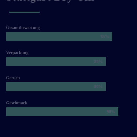
Gesamtbewertung
85
%
Verpackung
80
%
Geruch
80
%
Geschmack
90
%