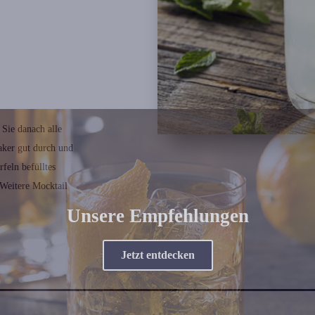
Sie danach alle
aker
gut durch und
feln befülltes
 Weitere
Mocktail
Unsere Empfehlungen
Jetzt entdecken