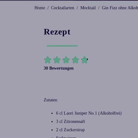
Home
Cocktailarten
Mocktail
Gin Fizz ohne Alkoh
Rezept





30 Bewertungen
Zutaten:
6 cl
Laori Juniper No.1
(Alkoholfrei)
3 cl Zitronensaft
2 cl
Zuckersirup