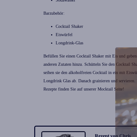
Sodawasser
Barzubehör:
Cocktail Shaker
Eiswürfel
Longdrink-Glas
Befüllen Sie einen
Cocktail Shaker
mit Eis und geben 
anderen Zutaten hinzu. Schütteln Sie den
Cocktail Sh
seihen sie den
alkoholfreien Cocktail
in ein mit Eiswür
Longdrink Glas
ab. Danach grainieren und servieren.
Rezepte
finden Sie auf unserer
Mocktail
Seite!
Rezept von Chris