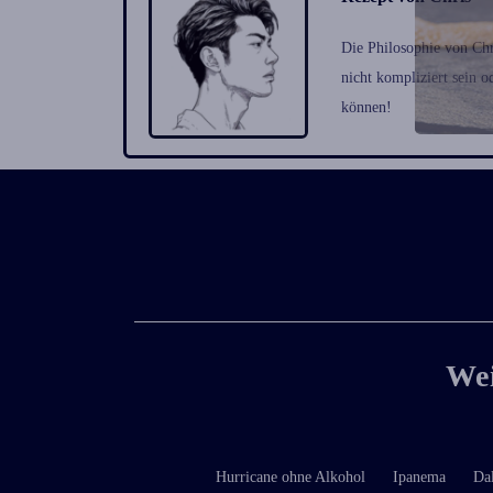
Die Philosophie von Chri
nicht kompliziert sein o
können!
Wei
Hurricane ohne Alkohol
Ipanema
Da