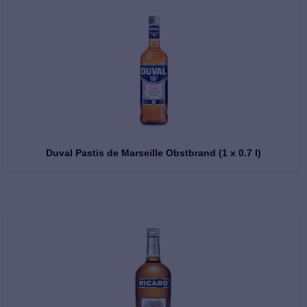
Duval Pastis de Marseille Obstbrand (1 x 0.7 l)