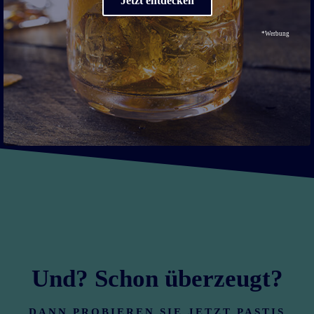
Jetzt entdecken
vol. heraufgestuft. Heute weiß man, dass der hohe Toujon-Gehaltes
im
Absinth
und auch im Pastis unbedenklich ist (der in den
*Werbung
Spirituosen enthaltenen Alkohol ist dabei natürlich nicht
gesundheitsförderlich).
Und? Schon überzeugt?
DANN PROBIEREN SIE JETZT PASTIS